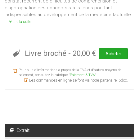
constat récurrent de difficultés de compréhension et
d'appropriation des concepts statistiques pourtant
indispensables au développement de la médecine factuelle.
Lire la suite
Livre broché
-
20,00 €
Acheter
Pour plus d'informations à propos de la TVA et d'autres moyens de
paiement, consultez la rubrique "
Paiement & TVA
".
Les commandes en ligne se font via notre partenaire i6doc.
Extrait