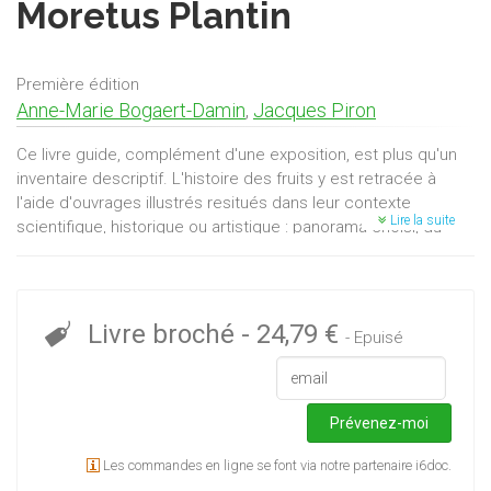
Moretus Plantin
Première édition
Anne-Marie Bogaert-Damin
,
Jacques Piron
Ce livre guide, complément d'une exposition, est plus qu'un
inventaire descriptif. L'histoire des fruits y est retracée à
l'aide d'ouvrages illustrés resitués dans leur contexte
Lire la suite
scientifique, historique ou artistique : panorama choisi, du
XVIe siècle à nos jours, des étapes de l'histoire des fruits et
de la science qui en traite : la pomologie. De la place du fruit
dans les premiers herbiers et dans les jardins botaniques ou
privés, ce guide nous conduit à la curiosité pour les agrumes
Livre broché
-
24,79 €
- Epuisé
au XVIIe siècle. De la naissance de la pomologie, nous
sommes introduits aux essais d'acclimatation des fruits
exotiques en Europe, puis aux pomologies nationales et à la
passion de la Belgique du XIXe siècle pour la poire.
Prévenez-moi
Ouvrage disponible dans son entièreté en visualisation via le
Les commandes en ligne se font via notre partenaire i6doc.
lien : http://neptun.unamur.be/items/show/826