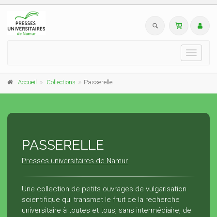
Toggle
navigati
Accueil
Collections
Passerelle
PASSERELLE
Presses universitaires de Namur
Une collection de petits ouvrages de vulgarisation
scientifique qui transmet le fruit de la recherche
universitaire à toutes et tous, sans intermédiaire, de