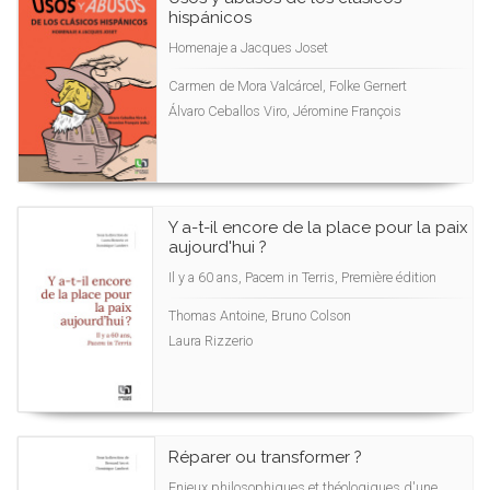
hispánicos
Homenaje a Jacques Joset
Carmen de Mora Valcárcel, Folke Gernert
Álvaro Ceballos Viro, Jéromine François
Y a-t-il encore de la place pour la paix
aujourd'hui ?
Il y a 60 ans, Pacem in Terris, Première édition
Thomas Antoine, Bruno Colson
Laura Rizzerio
Réparer ou transformer ?
Enjeux philosophiques et théologiques d'une