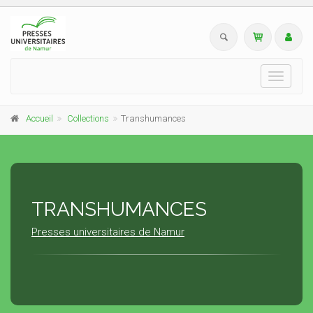
Toggle
navigati
Accueil
Collections
Transhumances
TRANSHUMANCES
Presses universitaires de Namur