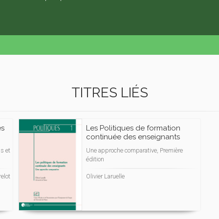
TITRES LIÉS
es
Les Politiques de formation
continuée des enseignants
s et
Une approche comparative, Première
édition
elot
Olivier Laruelle