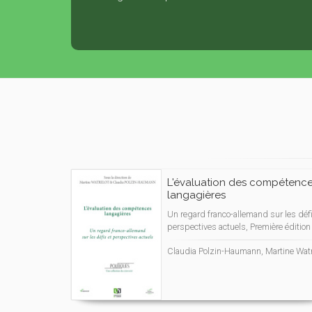
L'évaluation des compétenc
langagières
Un regard franco-allemand sur les défi
perspectives actuels, Première édition
Claudia Polzin-Haumann, Martine Watr