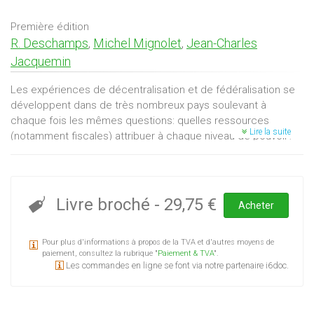
Première édition
R. Deschamps
,
Michel Mignolet
,
Jean-Charles
Jacquemin
Les expériences de décentralisation et de fédéralisation se
développent dans de très nombreux pays soulevant à
chaque fois les mêmes questions: quelles ressources
Lire la suite
(notamment fiscales) attribuer à chaque niveau de pouvoir?
Corrélativement, quelles relations financières organiser entre
les diverses divisions? Quels dispositifs redistributifs
préserver ou mettre en place?Les économistes ont peu à
peu bâti un cadre théorique autour du concept du
Livre broché
-
29,75 €
Acheter
fédéralisme fiscal, traitant du problème de la répartition des
compétences (l'assignment problem) et dérivant du "
Pour plus d'informations à propos de la TVA et d'autres moyens de
théorème de la décentralisation " un ensemble de
paiement, consultez la rubrique "
Paiement & TVA
".
préceptes. En contrepoint de la question du fédéralisme
Les commandes en ligne se font via notre partenaire i6doc.
fiscal surgit forcément celle des finances publiques,
résultante des tensions nées de la distribution des
compétences et des ressources financières associées.