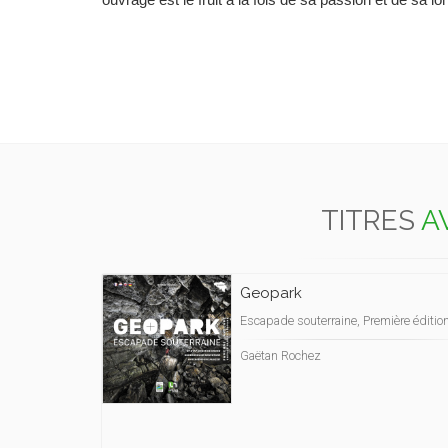
ouvrage est le fruit à la fois de sa passion et de sa l
TITRES
A
Geopark
Escapade souterraine, Première éditio
Gaëtan Rochez