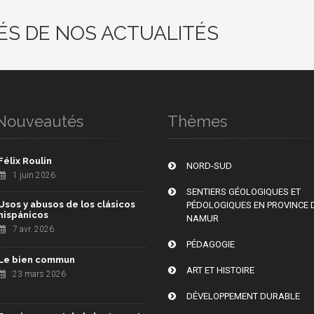
ÉS DE NOS ACTUALITÉS
Nouveautés
Thèmes
Félix Roulin
NORD-SUD
1 juin 2026
SENTIERS GÉOLOGIQUES ET
Usos y abusos de los clásicos
PÉDOLOGIQUES EN PROVINCE 
hispánicos
NAMUR
7 avr. 2026
PÉDAGOGIE
Le bien commun
ART ET HISTOIRE
23 mars 2026
DÉVELOPPEMENT DURABLE