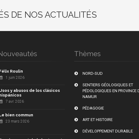
ÉS DE NOS ACTUALITÉS
Nouveautés
Thèmes
Félix Roulin
NORD-SUD
1 juin 2026
SENTIERS GÉOLOGIQUES ET
Usos y abusos de los clásicos
PÉDOLOGIQUES EN PROVINCE 
hispánicos
NAMUR
7 avr. 2026
PÉDAGOGIE
Le bien commun
ART ET HISTOIRE
23 mars 2026
DÉVELOPPEMENT DURABLE