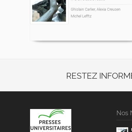
Ghislain Carlier, Alexia Creusen
Michel Lefftz
RESTEZ INFORM
Nos 