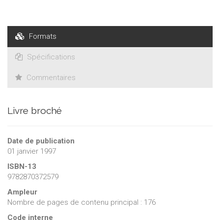
Formats
Spécifications
Commentaires
Livre broché
Date de publication
01 janvier 1997
ISBN-13
9782870372579
Ampleur
Nombre de pages de contenu principal : 176
Code interne