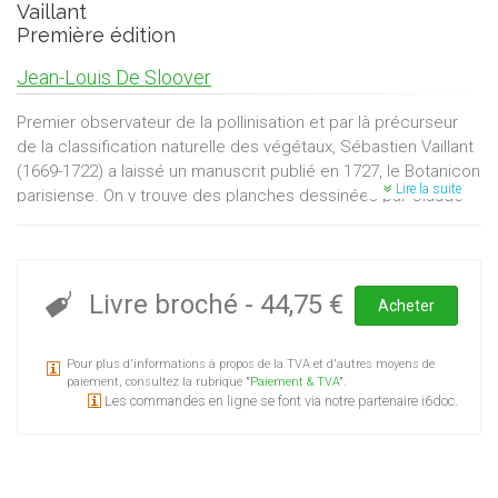
Vaillant
Première édition
Jean-Louis De Sloover
Premier observateur de la pollinisation et par là précurseur
de la classification naturelle des végétaux, Sébastien Vaillant
(1669-1722) a laissé un manuscrit publié en 1727, le Botanicon
Lire la suite
parisiense. On y trouve des planches dessinées par Claude
Aubriet et gravées par Jan Wandelaar, avec les plus belles
illustrations de muscinées publiées jusqu'à cette époque.
Après une introduction à la vie et l’oeuvre de Sébastien
Vaillant, l’ouvrage présente les muscinées du Botanicon
Livre broché
-
44,75 €
Acheter
parisiense, accompagnées de la nomenclature actuelle et
des commentaires judicieux de Dillenius.
Pour plus d'informations à propos de la TVA et d'autres moyens de
paiement, consultez la rubrique "
Paiement & TVA
".
Les commandes en ligne se font via notre partenaire i6doc.