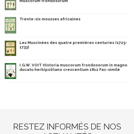
muscorum frondosorum
Trente-six mousses africaines
Les Muscinées des quatre premières centuries (1723-
1733)
I.G.W. VOIT Historia muscorum frondosorum in magno
ducatu herbipolitano crescentium 1812 Fac-similé
RESTEZ INFORMÉS DE NOS